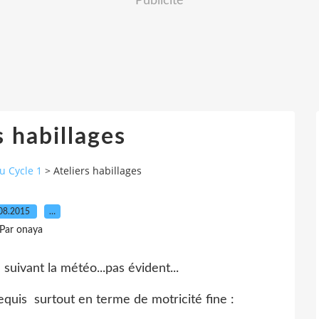
Publicité
s habillages
u Cycle 1
>
Ateliers habillages
08.2015
…
Par onaya
 suivant la météo...pas évident...
quis surtout en terme de motricité fine :