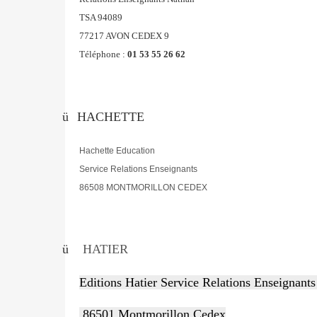
TSA 94089
77217 AVON CEDEX 9
Téléphone
:
01 53 55 26 62
ü
HACHETTE
Hachette Education
Service Relations Enseignants
86508 MONTMORILLON CEDEX
ü
HATIER
Editions Hatier Service Relations Enseignant
86501 Montmorillon Cedex