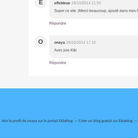
E
elfebleue
28/10/2014 21:55
Super ce site :)Merci beaucoup, ajouté dans mes f
Répondre
O
onaya
28/10/2014 17:16
Avec joie KIki
Répondre
Voir le profil de
onaya
sur le portail Eklablog
Créer un blog gratuit sur Eklablog