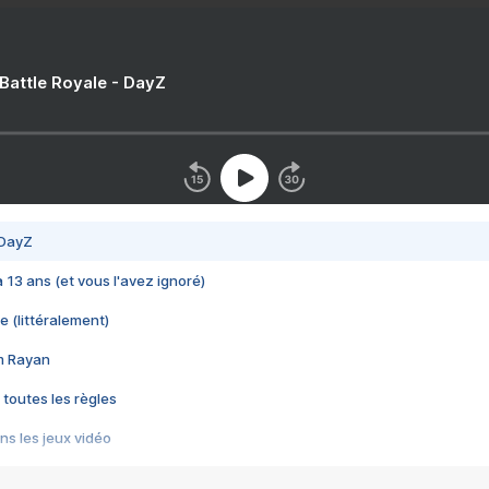
 Battle Royale - DayZ
 DayZ
 a 13 ans (et vous l'avez ignoré)
e (littéralement)
im Rayan
 toutes les règles
s les jeux vidéo
us choquant de Rockstar ? - Le scandale BULLY