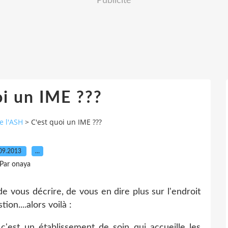
Publicité
oi un IME ???
e l'ASH
>
C'est quoi un IME ???
09.2013
…
Par onaya
de vous décrire, de vous en dire plus sur l'endroit
on....alors voilà :
 c'est un établissement de soin qui accueille les