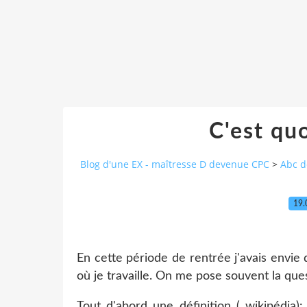
C'est qu
Blog d'une EX - maîtresse D devenue CPC
>
Abc d
19.
En cette période de rentrée j'avais envie 
où je travaille. On me pose souvent la questi
Tout d'abord une définition ( wikipédia):