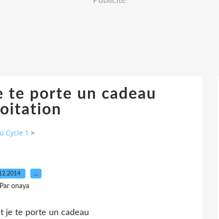
Publicité
je te porte un cadeau
oitation
u Cycle 1
>
12.2014
…
Par onaya