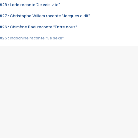
28 : Lorie raconte "Je vais vite"
#27 : Christophe Willem raconte "Jacques a dit"
#26 : Chimène Badi raconte "Entre nous"
#25 : Indochine raconte "3e sexe"
#24 : Zaho raconte "C'est chelou"
#23 : Patrick Bruel raconte "Au café des délices"
#22 : Kyo raconte "Le chemin"
#21 : Nolwenn Leroy raconte "Cassé"
#20 : Patrick Hernandez raconte "Born to be alive"
#19 : Lorie raconte "Près de moi"
#18 : Michael Jones raconte "A nos actes manqués" (avec Jean-Jacque
#17 : Khaled raconte "Aïcha"
#16 : Corneille raconte "Parce qu'on vient de loin"