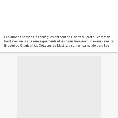
Les années passées les collègues ont sorti des liverts du prof ou carnet de
bord avec un tas de renseignements utiles. Vous trouverez un exemplaire ici:
Et celui de Charivari ici: Cette année Mysti ... a sorti un carnet de bord très
complet et très bien...