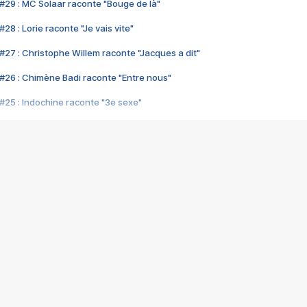
#29 : MC Solaar raconte "Bouge de là"
28 : Lorie raconte "Je vais vite"
#27 : Christophe Willem raconte "Jacques a dit"
#26 : Chimène Badi raconte "Entre nous"
#25 : Indochine raconte "3e sexe"
#24 : Zaho raconte "C'est chelou"
#23 : Patrick Bruel raconte "Au café des délices"
#22 : Kyo raconte "Le chemin"
#21 : Nolwenn Leroy raconte "Cassé"
#20 : Patrick Hernandez raconte "Born to be alive"
#19 : Lorie raconte "Près de moi"
#18 : Michael Jones raconte "A nos actes manqués" (avec Jean-Jacque
#17 : Khaled raconte "Aïcha"