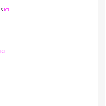
SMS
ICI
S
ICI