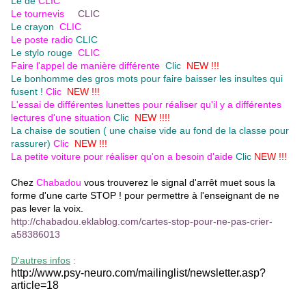
Le dé
CLIC
Le tournevis
CLIC
Le crayon
CLIC
Le poste radio
CLIC
Le stylo rouge
CLIC
Faire l'appel de manière différente
Clic
NEW !!!
Le bonhomme des gros mots pour faire baisser les insultes qui
fusent !
Clic
NEW !!!
L'essai de différentes lunettes pour réaliser qu'il y a différentes
lectures d'une situation
Clic
NEW !!!!
La chaise de soutien ( une chaise vide au fond de la classe pour
rassurer)
Clic
NEW !!!
La petite voiture pour réaliser qu'on a besoin d'aide
Clic
NEW !!!
Chez
Chabadou
vous trouverez le signal d'arrêt muet sous la
forme d'une carte STOP ! pour permettre à l'enseignant de ne
pas lever la voix.
http://chabadou.eklablog.com/cartes-stop-pour-ne-pas-crier-
a58386013
D'autres infos
:
http://www.psy-neuro.com/mailinglist/newsletter.asp?
article=18