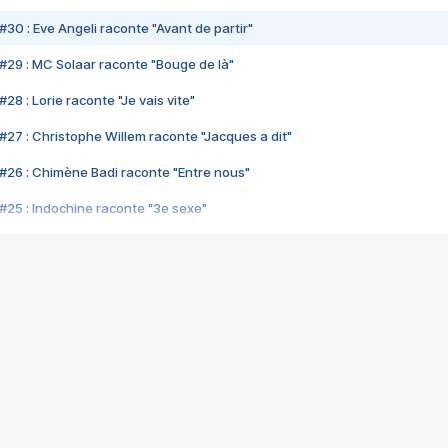
#30 : Eve Angeli raconte "Avant de partir"
#29 : MC Solaar raconte "Bouge de là"
28 : Lorie raconte "Je vais vite"
#27 : Christophe Willem raconte "Jacques a dit"
#26 : Chimène Badi raconte "Entre nous"
#25 : Indochine raconte "3e sexe"
#24 : Zaho raconte "C'est chelou"
#23 : Patrick Bruel raconte "Au café des délices"
#22 : Kyo raconte "Le chemin"
#21 : Nolwenn Leroy raconte "Cassé"
#20 : Patrick Hernandez raconte "Born to be alive"
#19 : Lorie raconte "Près de moi"