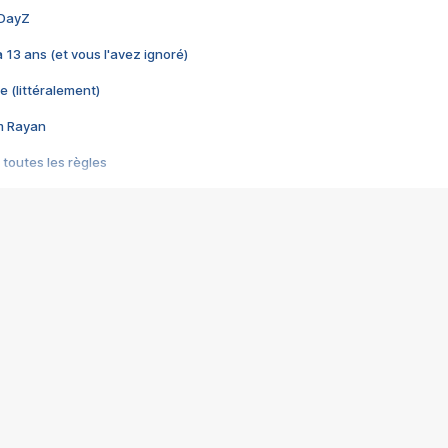
 DayZ
 a 13 ans (et vous l'avez ignoré)
e (littéralement)
im Rayan
 toutes les règles
s les jeux vidéo
us choquant de Rockstar ? - Le scandale BULLY
e plus moche de Steam
du RÊVE tourne au CAUCHEMAR
pendant 8 heures
it… à tort
umiliés par un jeu vidéo