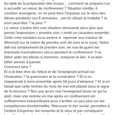
Au-delà de la préparation des locaux… comment se prépare-t-on
à accueillir un retour de confinement ? Situation inédite, ô
combien anxiogène, on ne peut faire l’impasse sur le vécu des
élèves pendants ces 8 semaines…ont-ils côtoyé la maladie ? la
mort peut-être ? la peur ?
Le retour s’avère être une situation stressante alors plus que
jamais l’expression « prendre soin » revêt un caractère essentiel.
Cette crise sanitaire nous amène à
repenser aux travaux de
Winnicott sur la notion de prendre soin (le care et le cure). Notre
défi est certainement de prendre soin, en vue de guérir les
éventuels traumatismes vécus pendant le confinement. Il va
falloir aider les élèves à cheminer, restaurer le lien. Il va bien
falloir penser à panser.
Comment faire ?
Et si le bien-être de l’élève et de l’enseignant primait sur
l’évaluation ? la grammaire et la numération ? Et si on
réapprenait à vivre ensemble après 50 jours d’absence ? Et si on
faisait que cette rentrée du mois de mai soit placée sous le signe
de la douceur ? Non pas qu’en mai l’enseignant fasse ce qui lui
plaît, mais une rentrée en mai après un confinement est
suffisamment extraordinaire pour s’arrêter un peu plus sur les
compétences émotionnelles. Retrouver le lien social, permettre à
l’enfant d’exprimer les ressentis et le vécu et par conséquent