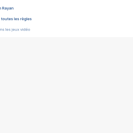
im Rayan
 toutes les règles
s les jeux vidéo
us choquant de Rockstar ? - Le scandale BULLY
e plus moche de Steam
du RÊVE tourne au CAUCHEMAR
pendant 8 heures
it… à tort
umiliés par un jeu vidéo
ire - Final Fantasy 8
ti un empire - Age of Empires
story DOFUS