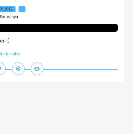
08.2012
…
Par onaya
r :)
ire la suite