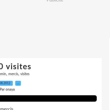
Publicité
 visites
,
,
emin
mercis
visites
08.2012
…
Par onaya
 mercis