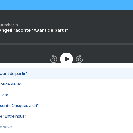
Purecharts
ngeli raconte "Avant de partir"
vant de partir"
Bouge de là"
 vite"
conte "Jacques a dit"
e "Entre nous"
3e sexe"