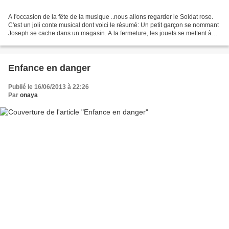
A l'occasion de la fête de la musique ..nous allons regarder le Soldat rose.
C'est un joli conte musical dont voici le résumé: Un petit garçon se nommant
Joseph se cache dans un magasin. A la fermeture, les jouets se mettent à
vivre et à parler. Seuls...
Enfance en danger
Publié le 16/06/2013 à 22:26
Par
onaya