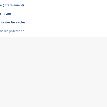
e (littéralement)
im Rayan
 toutes les règles
s les jeux vidéo
us choquant de Rockstar ? - Le scandale BULLY
e plus moche de Steam
du RÊVE tourne au CAUCHEMAR
pendant 8 heures
it… à tort
umiliés par un jeu vidéo
ire - Final Fantasy 8
ti un empire - Age of Empires