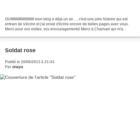
OUIIIIIIIIIIIIIIIIIIIIIIIII mon blog a déjà un an .... c'est une jolie histoire qui est
entrain de s'écrire et j'ai envie d'écrire encore de belles pages avec vous.
Merci pour vos visites, vos encouragements! Merci à Charivari qui m'a
conseillée au départ...
Soldat rose
Publié le 20/06/2013 à 21:43
Par
onaya