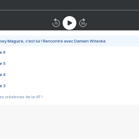
bey Maguire, c'est lui ! Rencontre avec Damien Witecka
e 6
e 5
e 4
e 3
s créatrices de la VF !
e 2
e 1
e Mektoub My Love arrive enfin ! Rencontre avec Shaïn Boumedine et Sal