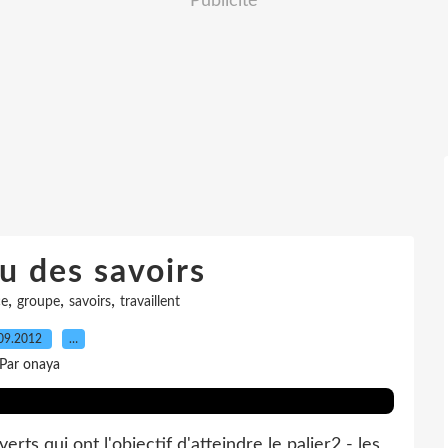
Publicité
u des savoirs
,
,
,
ce
groupe
savoirs
travaillent
09.2012
…
Par onaya
verts qui ont l'objectif d'atteindre le palier2 - les