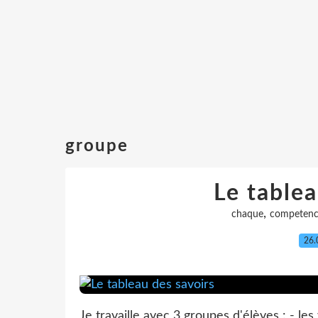
groupe
Le tablea
,
chaque
competen
26.
Je travaille avec 3 groupes d'élèves : - les 