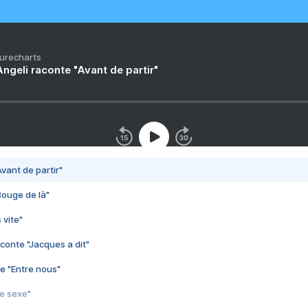
Purecharts
ngeli raconte "Avant de partir"
vant de partir"
Bouge de là"
 vite"
conte "Jacques a dit"
e "Entre nous"
3e sexe"