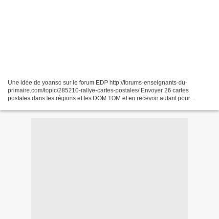
Une idée de yoanso sur le forum EDP http://forums-enseignants-du-
primaire.com/topic/285210-rallye-cartes-postales/ Envoyer 26 cartes
postales dans les régions et les DOM TOM et en recevoir autant pour
apprendre à connaître la France son découpage territorial...