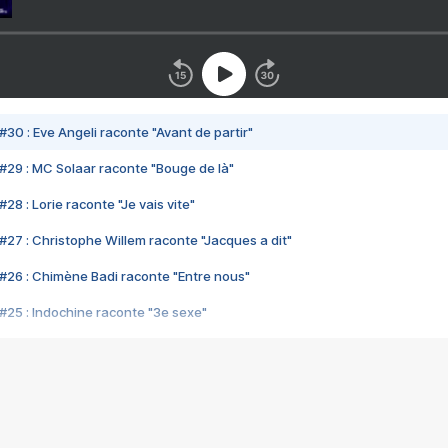
#30 : Eve Angeli raconte "Avant de partir"
#29 : MC Solaar raconte "Bouge de là"
28 : Lorie raconte "Je vais vite"
#27 : Christophe Willem raconte "Jacques a dit"
#26 : Chimène Badi raconte "Entre nous"
#25 : Indochine raconte "3e sexe"
#24 : Zaho raconte "C'est chelou"
#23 : Patrick Bruel raconte "Au café des délices"
#22 : Kyo raconte "Le chemin"