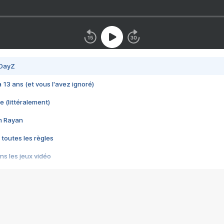
 DayZ
 a 13 ans (et vous l'avez ignoré)
e (littéralement)
im Rayan
 toutes les règles
s les jeux vidéo
us choquant de Rockstar ? - Le scandale BULLY
e plus moche de Steam
du RÊVE tourne au CAUCHEMAR