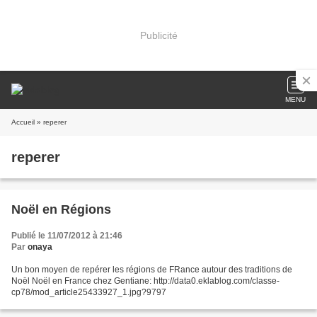
Publicité
MENU
Accueil
» reperer
reperer
Noël en Régions
Publié le 11/07/2012 à 21:46
Par
onaya
Un bon moyen de repérer les régions de FRance autour des traditions de
Noël Noël en France chez Gentiane: http://data0.eklablog.com/classe-
cp78/mod_article25433927_1.jpg?9797